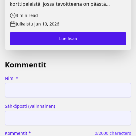
korttipeleistä, jossa tavoitteena on päästä
ensimmäisenä eroon omasta pöytäpinostaan.
3
min read
Tässä Playiron oppaassa käymme läpi tärkeimmät
Julkaistu
Jun 10, 2026
Skip-Bo säännöt, pelin kulun sekä hyödylliset
vinkit, joiden avulla pääset nopeasti alkuun.
Lue lisää
Kommentit
Nimi
*
Sähköposti
(
Valinnainen
)
Kommentit
*
0
/2000 characters