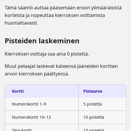
Tämä sääntö auttaa pääsemään eroon ylimääräisistä
korteista ja nopeuttaa kierroksen voittamista
huomattavasti.
Pisteiden laskeminen
Kierroksen voittaja saa aina 0 pistettä.
Muut pelaajat laskevat käteensä jääneiden korttien
arvon kierroksen päättyessä.
Kortti
Pistearvo
Numerokortit 1–9
5 pistettä
Numerokortit 10–12
10 pistettä
Skip-kortti
15 pistettä