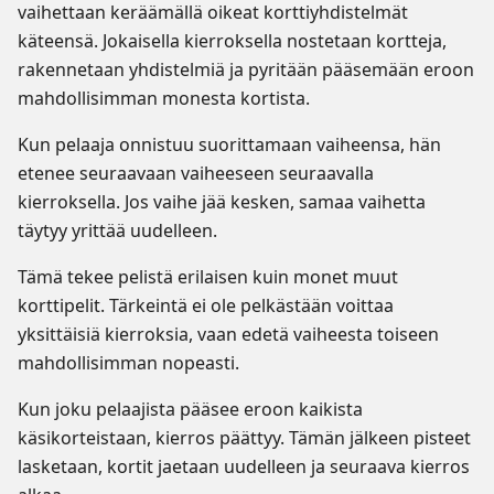
vaihettaan keräämällä oikeat korttiyhdistelmät
käteensä. Jokaisella kierroksella nostetaan kortteja,
rakennetaan yhdistelmiä ja pyritään pääsemään eroon
mahdollisimman monesta kortista.
Kun pelaaja onnistuu suorittamaan vaiheensa, hän
etenee seuraavaan vaiheeseen seuraavalla
kierroksella. Jos vaihe jää kesken, samaa vaihetta
täytyy yrittää uudelleen.
Tämä tekee pelistä erilaisen kuin monet muut
korttipelit. Tärkeintä ei ole pelkästään voittaa
yksittäisiä kierroksia, vaan edetä vaiheesta toiseen
mahdollisimman nopeasti.
Kun joku pelaajista pääsee eroon kaikista
käsikorteistaan, kierros päättyy. Tämän jälkeen pisteet
lasketaan, kortit jaetaan uudelleen ja seuraava kierros