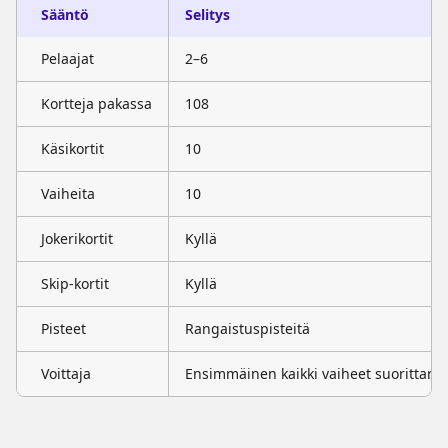
Sääntö
Selitys
Pelaajat
2–6
Kortteja pakassa
108
Käsikortit
10
Vaiheita
10
Jokerikortit
Kyllä
Skip-kortit
Kyllä
Pisteet
Rangaistuspisteitä
Voittaja
Ensimmäinen kaikki vaiheet suorittanu