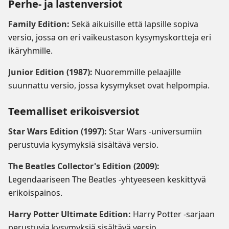
Perhe- ja lastenversiot
Family Edition:
Sekä aikuisille että lapsille sopiva
versio, jossa on eri vaikeustason kysymyskortteja eri
ikäryhmille.
Junior Edition (1987):
Nuoremmille pelaajille
suunnattu versio, jossa kysymykset ovat helpompia.
Teemalliset erikoisversiot
Star Wars Edition (1997):
Star Wars -universumiin
perustuvia kysymyksiä sisältävä versio.
The Beatles Collector's Edition (2009):
Legendaariseen The Beatles -yhtyeeseen keskittyvä
erikoispainos.
Harry Potter Ultimate Edition:
Harry Potter -sarjaan
perustuvia kysymyksiä sisältävä versio.