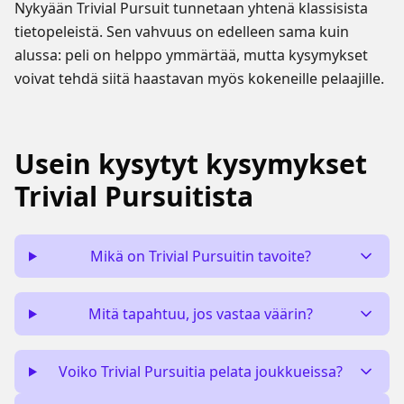
Nykyään Trivial Pursuit tunnetaan yhtenä klassisista
tietopeleistä. Sen vahvuus on edelleen sama kuin
alussa: peli on helppo ymmärtää, mutta kysymykset
voivat tehdä siitä haastavan myös kokeneille pelaajille.
Usein kysytyt kysymykset
Trivial Pursuitista
Mikä on Trivial Pursuitin tavoite?
Mitä tapahtuu, jos vastaa väärin?
Voiko Trivial Pursuitia pelata joukkueissa?