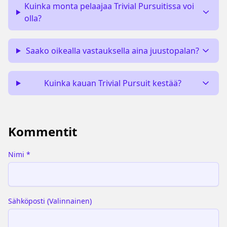
Kuinka monta pelaajaa Trivial Pursuitissa voi
olla?
Saako oikealla vastauksella aina juustopalan?
Kuinka kauan Trivial Pursuit kestää?
Kommentit
Nimi
*
Sähköposti
(
Valinnainen
)