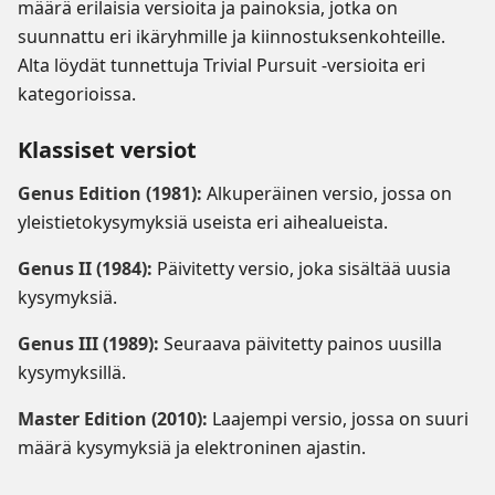
määrä erilaisia versioita ja painoksia, jotka on
suunnattu eri ikäryhmille ja kiinnostuksenkohteille.
Alta löydät tunnettuja Trivial Pursuit -versioita eri
kategorioissa.
Klassiset versiot
Genus Edition (1981):
Alkuperäinen versio, jossa on
yleistietokysymyksiä useista eri aihealueista.
Genus II (1984):
Päivitetty versio, joka sisältää uusia
kysymyksiä.
Genus III (1989):
Seuraava päivitetty painos uusilla
kysymyksillä.
Master Edition (2010):
Laajempi versio, jossa on suuri
määrä kysymyksiä ja elektroninen ajastin.