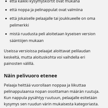
että kaikki kysymyskortit ovat mukana
että noppa ja pelinappulat ovat valmiina
että jokaiselle pelaajalle tai joukkueelle on oma
pelimerkki
mistä ruudusta peli aloitetaan kyseisen version
sääntöjen mukaan
Useissa versioissa pelaajat aloittavat pelilaudan
keskeltä, mutta aloituskohta voi vaihdella eri
painosten välillä.
Näin pelivuoro etenee
Pelaaja heittää vuorollaan noppaa ja liikuttaa
pelinappulaansa nopan osoittaman määrän ruutuja.
Kun nappula pysähtyy ruutuun, pelaajalle esitetään
kysymys sen ruudun värin mukaisesta kategoriasta.