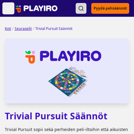
Open main menu
Pyydä pelisäännöt
Koti
/
Seurapelit
/
Trivial Pursuit Säännöt
Trivial Pursuit Säännöt
Trivial Pursuit sopii sekä perheiden peli-iltoihin että aikuisten