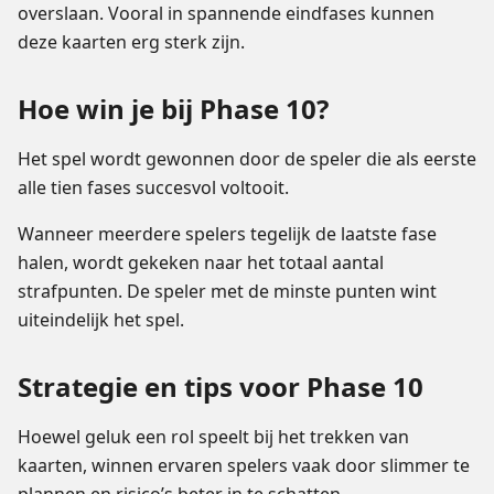
overslaan. Vooral in spannende eindfases kunnen
deze kaarten erg sterk zijn.
Hoe win je bij Phase 10?
Het spel wordt gewonnen door de speler die als eerste
alle tien fases succesvol voltooit.
Wanneer meerdere spelers tegelijk de laatste fase
halen, wordt gekeken naar het totaal aantal
strafpunten. De speler met de minste punten wint
uiteindelijk het spel.
Strategie en tips voor Phase 10
Hoewel geluk een rol speelt bij het trekken van
kaarten, winnen ervaren spelers vaak door slimmer te