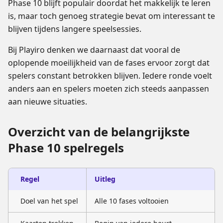
Phase 10 blijft populair doordat het makkelijk te leren
is, maar toch genoeg strategie bevat om interessant te
blijven tijdens langere speelsessies.
Bij Playiro denken we daarnaast dat vooral de
oplopende moeilijkheid van de fases ervoor zorgt dat
spelers constant betrokken blijven. Iedere ronde voelt
anders aan en spelers moeten zich steeds aanpassen
aan nieuwe situaties.
Overzicht van de belangrijkste
Phase 10 spelregels
Regel
Uitleg
Doel van het spel
Alle 10 fases voltooien