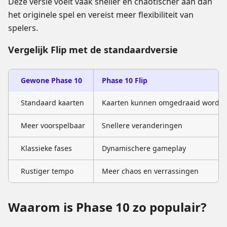
Deze versie voelt vaak sneller en chaotischer aan dan
het originele spel en vereist meer flexibiliteit van
spelers.
Vergelijk Flip met de standaardversie
Gewone Phase 10
Phase 10 Flip
Standaard kaarten
Kaarten kunnen omgedraaid worde
Meer voorspelbaar
Snellere veranderingen
Klassieke fases
Dynamischere gameplay
Rustiger tempo
Meer chaos en verrassingen
Waarom is Phase 10 zo populair?