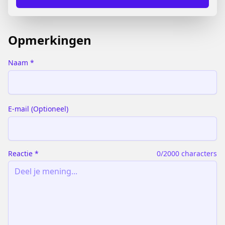
Opmerkingen
Naam
*
E-mail
(
Optioneel
)
Reactie
*
0
/2000 characters