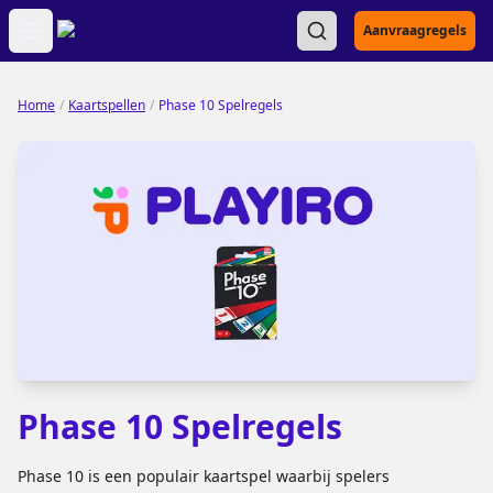
Open main menu
Aanvraagregels
Home
/
Kaartspellen
/
Phase 10 Spelregels
Phase 10 Spelregels
Phase 10 is een populair kaartspel waarbij spelers