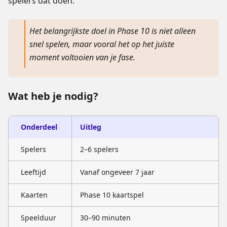
spelers dat doen.
Het belangrijkste doel in Phase 10 is niet alleen
snel spelen, maar vooral het op het juiste
moment voltooien van je fase.
Wat heb je nodig?
Onderdeel
Uitleg
Spelers
2–6 spelers
Leeftijd
Vanaf ongeveer 7 jaar
Kaarten
Phase 10 kaartspel
Speelduur
30–90 minuten