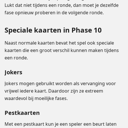
Lukt dat niet tijdens een ronde, dan moet je dezelfde
fase opnieuw proberen in de volgende ronde.
Speciale kaarten in Phase 10
Naast normale kaarten bevat het spel ook speciale
kaarten die een groot verschil kunnen maken tijdens
een ronde.
Jokers
Jokers mogen gebruikt worden als vervanging voor
vrijwel iedere kaart. Daardoor zijn ze extreem
waardevol bij moeilijke fases.
Pestkaarten
Met een pestkaart kun je een speler een beurt laten