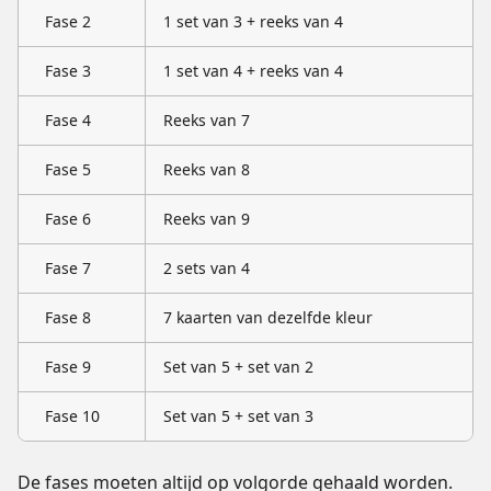
Fase 2
1 set van 3 + reeks van 4
Fase 3
1 set van 4 + reeks van 4
Fase 4
Reeks van 7
Fase 5
Reeks van 8
Fase 6
Reeks van 9
Fase 7
2 sets van 4
Fase 8
7 kaarten van dezelfde kleur
Fase 9
Set van 5 + set van 2
Fase 10
Set van 5 + set van 3
De fases moeten altijd op volgorde gehaald worden.