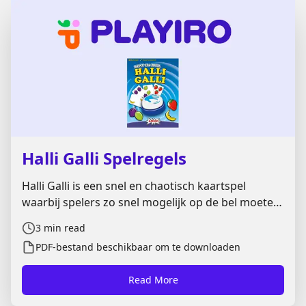
Halli Galli Spelregels
Halli Galli is een snel en chaotisch kaartspel
waarbij spelers zo snel mogelijk op de bel moeten
slaan zodra er precies vijf dezelfde vruchten op
3
min read
tafel liggen. Het spel draait om snelheid,
PDF-bestand beschikbaar om te downloaden
concentratie en goed opletten, waardoor het
perfect is voor families, kinderen en
Read More
vriendengroepen. Bij Playiro leer je stap voor stap
hoe Halli Galli werkt, welke regels belangrijk zijn