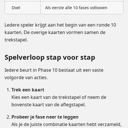
Doel
Als eerste alle 10 fases voltooien
Ledere speler krijgt aan het begin van een ronde 10
kaarten. De overige kaarten vormen samen de
trekstapel.
Spelverloop stap voor stap
Iedere beurt in Phase 10 bestaat uit een vaste
volgorde van acties.
Trek een kaart
Kies een kaart van de trekstapel of neem de
bovenste kaart van de aflegstapel.
Probeer je fase neer te leggen
Als je de juiste combinatie kaarten hebt verzameld,