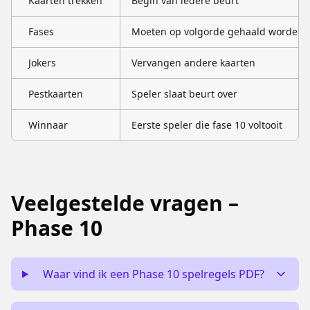
Kaarten trekken
Begin van iedere beurt
Fases
Moeten op volgorde gehaald worden
Jokers
Vervangen andere kaarten
Pestkaarten
Speler slaat beurt over
Winnaar
Eerste speler die fase 10 voltooit
Veelgestelde vragen –
Phase 10
Waar vind ik een Phase 10 spelregels PDF?