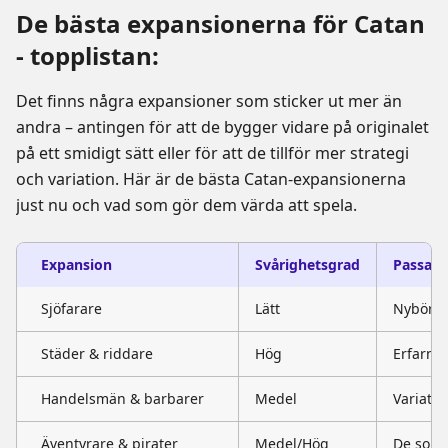
De bästa expansionerna för Catan
- topplistan:
Det finns några expansioner som sticker ut mer än
andra – antingen för att de bygger vidare på originalet
på ett smidigt sätt eller för att de tillför mer strategi
och variation. Här är de bästa Catan-expansionerna
just nu och vad som gör dem värda att spela.
Expansion
Svårighetsgrad
Passar 
Sjöfarare
Lätt
Nybörjar
Städer & riddare
Hög
Erfarna
Handelsmän & barbarer
Medel
Variatio
Äventyrare & pirater
Medel/Hög
De som v