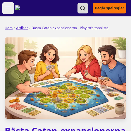
Open main menu
Begär spelregler
Hem
/
Artiklar
/
Bästa Catan-expansionerna - Playiro's topplista
Bästa Catan-expansionerna