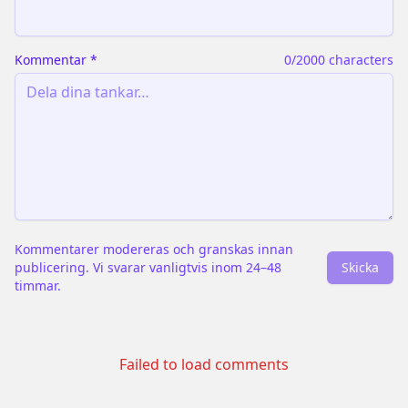
Kommentar
*
0
/2000 characters
Kommentarer modereras och granskas innan
publicering. Vi svarar vanligtvis inom 24–48
Skicka
timmar.
Failed to load comments