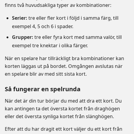
finns två huvudsakliga typer av kombinationer:
Serier:
tre eller fler kort i följd i samma färg, till
exempel 4, 5 och 6 i spader.
Grupper:
tre eller fyra kort med samma valör, till
exempel tre knektar i olika färger.
När en spelare har tillräckligt bra kombinationer kan
korten läggas ut på bordet. Omgången avslutas när
en spelare blir av med sitt sista kort.
Så fungerar en spelrunda
När det är din tur börjar du med att dra ett kort. Du
kan antingen ta det översta kortet från draghögen
eller det översta synliga kortet från slänghögen.
Efter att du har dragit ett kort väljer du ett kort från