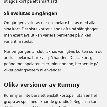
utlagda kort på ett smart sätt.
Så avslutas omgången
Omgången avslutas när en spelare blir av med alla
sina kort. Det sista kortet slängs ofta på slänghögen,
men exakt avslut kan variera beroende på vilken
variant ni spelar.
När omgången är slut räknas vanligtvis korten som de
andra spelarna har kvar på handen. Dessa kort ger
poäng mot spelaren eller minuspoäng, beroende på
vilket poängsystem ni använder.
Olika versioner av Rummy
Rummy är inte bara ett enskilt kortspel, utan en hel
grupp av spel med liknande grundidé. Reglerna kan