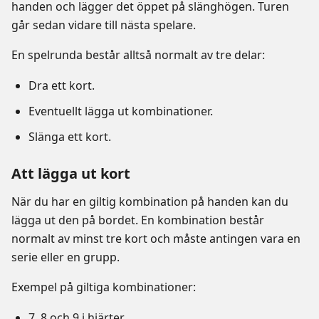
handen och lägger det öppet på slänghögen. Turen
går sedan vidare till nästa spelare.
En spelrunda består alltså normalt av tre delar:
Dra ett kort.
Eventuellt lägga ut kombinationer.
Slänga ett kort.
Att lägga ut kort
När du har en giltig kombination på handen kan du
lägga ut den på bordet. En kombination består
normalt av minst tre kort och måste antingen vara en
serie eller en grupp.
Exempel på giltiga kombinationer:
7, 8 och 9 i hjärter.