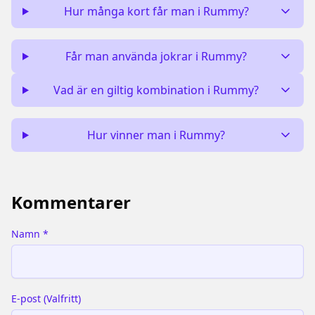
Hur många kort får man i Rummy?
Får man använda jokrar i Rummy?
Vad är en giltig kombination i Rummy?
Hur vinner man i Rummy?
Kommentarer
Namn
*
E-post
(
Valfritt
)