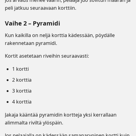
Jos arvaus menee väärin, pelaaja juo sovitun määrän ja
peli jatkuu seuraavaan korttiin.
Vaihe 2 – Pyramidi
Kun kaikilla on neljä korttia kädessään, pöydälle
rakennetaan pyramidi.
Kortit asetetaan riveihin seuraavasti:
1 kortti
2 korttia
3 korttia
4 korttia
Jakaja kääntää pyramidin kortteja yksi kerrallaan
alimmalta riviltä ylöspäin.
Jos pelaajalla on kädessään samanarvoinen kortti kuin