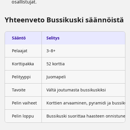
osallistujat.
Yhteenveto Bussikuski säännöistä
Sääntö
Selitys
Pelaajat
3–8+
Korttipakka
52 korttia
Pelityyppi
Juomapeli
Tavoite
Vältä joutumasta bussikuskiksi
Pelin vaiheet
Korttien arvaaminen, pyramidi ja bussikus
Pelin loppu
Bussikuski suorittaa haasteen onnistunees