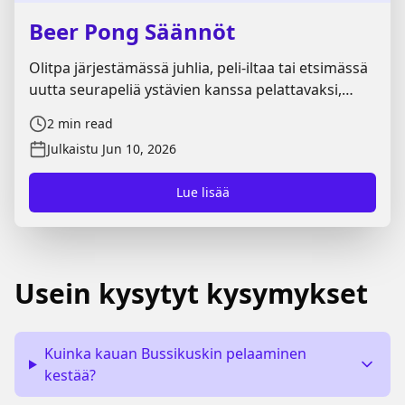
Beer Pong Säännöt
Olitpa järjestämässä juhlia, peli-iltaa tai etsimässä
uutta seurapeliä ystävien kanssa pelattavaksi,
Beer Pong on yksi tunnetuimmista vaihtoehdoista.
2
min read
Playiron oppaasta löydät tärkeimmät Beer Pong
Julkaistu
Jun 10, 2026
säännöt, pelin kulun sekä hyödylliset vinkit
onnistuneeseen peliin.
Lue lisää
Usein kysytyt kysymykset
Kuinka kauan Bussikuskin pelaaminen
kestää?