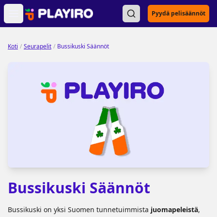
Open main menu
Pyydä pelisäännöt
Koti
/
Seurapelit
/
Bussikuski Säännöt
Bussikuski Säännöt
Bussikuski on yksi Suomen tunnetuimmista
juomapeleistä
,