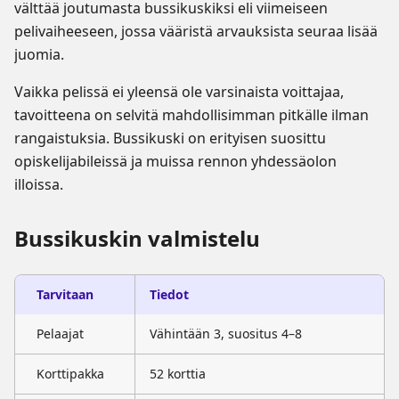
välttää joutumasta bussikuskiksi eli viimeiseen
pelivaiheeseen, jossa vääristä arvauksista seuraa lisää
juomia.
Vaikka pelissä ei yleensä ole varsinaista voittajaa,
tavoitteena on selvitä mahdollisimman pitkälle ilman
rangaistuksia. Bussikuski on erityisen suosittu
opiskelijabileissä ja muissa rennon yhdessäolon
illoissa.
Bussikuskin valmistelu
Tarvitaan
Tiedot
Pelaajat
Vähintään 3, suositus 4–8
Korttipakka
52 korttia