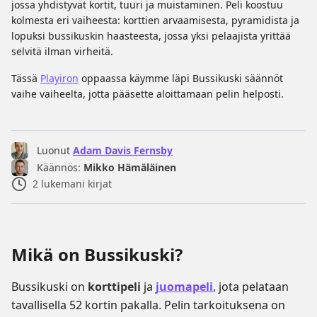
jossa yhdistyvät kortit, tuuri ja muistaminen. Peli koostuu
kolmesta eri vaiheesta: korttien arvaamisesta, pyramidista ja
lopuksi bussikuskin haasteesta, jossa yksi pelaajista yrittää
selvitä ilman virheitä.
Tässä
Playiron
oppaassa käymme läpi Bussikuski säännöt
vaihe vaiheelta, jotta pääsette aloittamaan pelin helposti.
Luonut
Adam Davis Fernsby
Käännös:
Mikko Hämäläinen
2
lukemani kirjat
Mikä on Bussikuski?
Bussikuski on
korttipeli
ja
juomapeli
, jota pelataan
tavallisella 52 kortin pakalla. Pelin tarkoituksena on