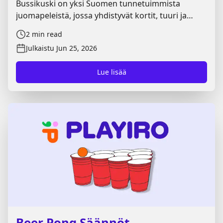
Bussikuski on yksi Suomen tunnetuimmista
juomapeleistä, jossa yhdistyvät kortit, tuuri ja
muistaminen. Peli koostuu kolmesta eri vaiheesta:
2
min read
korttien arvaamisesta, pyramidista ja lopuksi
Julkaistu
Jun 25, 2026
bussikuskin haasteesta, jossa yksi pelaajista
yrittää selvitä ilman virheitä. Tässä Playiron
Lue lisää
oppaassa käymme läpi Bussikuski säännöt vaihe
vaiheelta, jotta pääsette aloittamaan pelin
helposti.
Beer Pong Säännöt