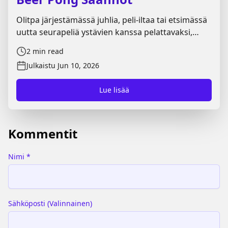
Olitpa järjestämässä juhlia, peli-iltaa tai etsimässä
uutta seurapeliä ystävien kanssa pelattavaksi,
Beer Pong on yksi tunnetuimmista vaihtoehdoista.
2
min read
Playiron oppaasta löydät tärkeimmät Beer Pong
Julkaistu
Jun 10, 2026
säännöt, pelin kulun sekä hyödylliset vinkit
onnistuneeseen peliin.
Lue lisää
Kommentit
Nimi
*
Sähköposti
(
Valinnainen
)