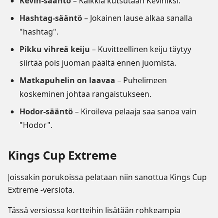
Kevin-sääntö
– Kaikkia kutsutaan Keviniksi.
Hashtag-sääntö
– Jokainen lause alkaa sanalla
"hashtag".
Pikku vihreä keiju
– Kuvitteellinen keiju täytyy
siirtää pois juoman päältä ennen juomista.
Matkapuhelin on laavaa
– Puhelimeen
koskeminen johtaa rangaistukseen.
Hodor-sääntö
– Kiroileva pelaaja saa sanoa vain
"Hodor".
Kings Cup Extreme
Joissakin porukoissa pelataan niin sanottua Kings Cup
Extreme -versiota.
Tässä versiossa kortteihin lisätään rohkeampia