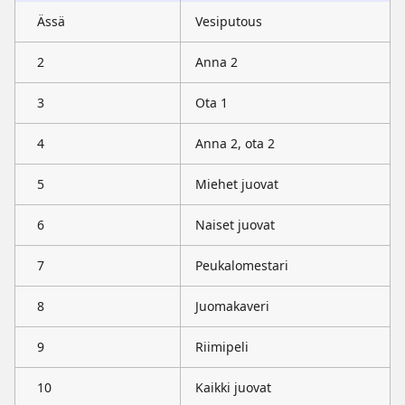
Ässä
Vesiputous
2
Anna 2
3
Ota 1
4
Anna 2, ota 2
5
Miehet juovat
6
Naiset juovat
7
Peukalomestari
8
Juomakaveri
9
Riimipeli
10
Kaikki juovat