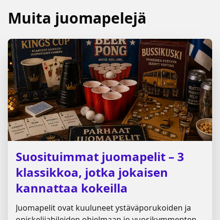
Muita juomapelejä
Suosituimmat juomapelit – 3
klassikkoa, jotka jokaisen
kannattaa kokeilla
Juomapelit ovat kuuluneet ystäväporukoiden ja
opiskelijabileiden ohjelmaan jo vuosikymmenten