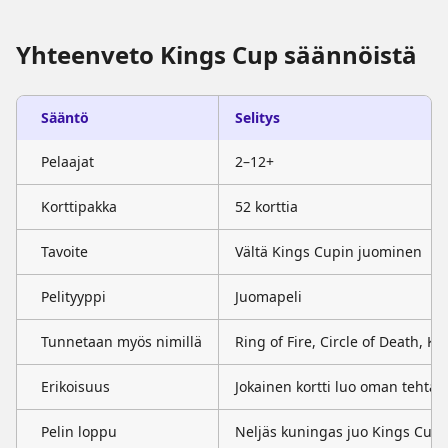
Yhteenveto Kings Cup säännöistä
Sääntö
Selitys
Pelaajat
2–12+
Korttipakka
52 korttia
Tavoite
Vältä Kings Cupin juominen
Pelityyppi
Juomapeli
Tunnetaan myös nimillä
Ring of Fire, Circle of Death, Ki
Erikoisuus
Jokainen kortti luo oman tehtä
Pelin loppu
Neljäs kuningas juo Kings Cupi