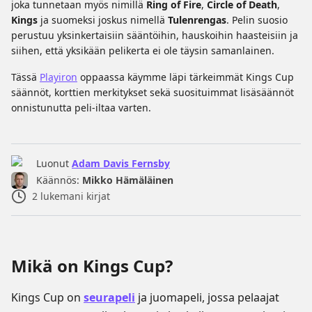
joka tunnetaan myös nimillä
Ring of Fire
,
Circle of Death
,
Kings
ja suomeksi joskus nimellä
Tulenrengas
. Pelin suosio
perustuu yksinkertaisiin sääntöihin, hauskoihin haasteisiin ja
siihen, että yksikään pelikerta ei ole täysin samanlainen.
Tässä
Playiron
oppaassa käymme läpi tärkeimmät Kings Cup
säännöt, korttien merkitykset sekä suosituimmat lisäsäännöt
onnistunutta peli-iltaa varten.
Luonut
Adam Davis Fernsby
Käännös:
Mikko Hämäläinen
2
lukemani kirjat
Mikä on Kings Cup?
Kings Cup on
seurapeli
ja juomapeli, jossa pelaajat