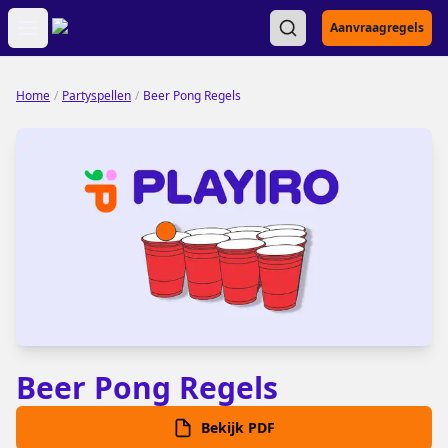
Open main menu
Aanvraagregels
Home
/
Partyspellen
/
Beer Pong Regels
Beer Pong Regels
Bekijk PDF