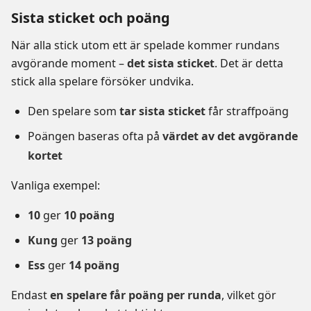
Sista sticket och poäng
När alla stick utom ett är spelade kommer rundans
avgörande moment –
det sista sticket
. Det är detta
stick alla spelare försöker undvika.
Den spelare som
tar sista sticket
får straffpoäng
Poängen baseras ofta på
värdet av det avgörande
kortet
Vanliga exempel:
10
ger
10 poäng
Kung
ger
13 poäng
Ess
ger
14 poäng
Endast
en spelare får poäng per runda
, vilket gör