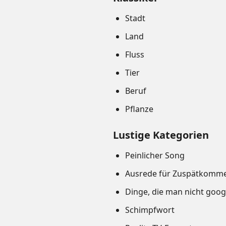
Stadt
Land
Fluss
Tier
Beruf
Pflanze
Lustige Kategorien
Peinlicher Song
Ausrede für Zuspätkomm
Dinge, die man nicht googe
Schimpfwort