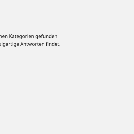
benen Kategorien gefunden
gartige Antworten findet,