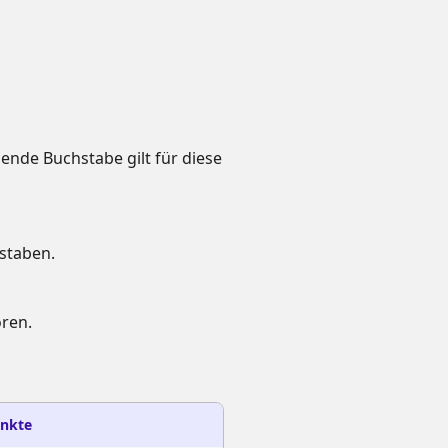
hende Buchstabe gilt für diese
hstaben.
ören.
nkte