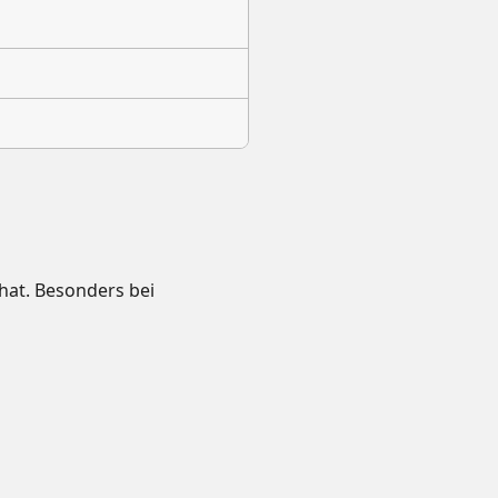
hat. Besonders bei