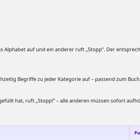
as Alphabet auf und ein anderer ruft „Stopp“. Der entsprec
ichzeitig Begriffe zu jeder Kategorie auf – passend zum Buc
gefüllt hat, ruft „Stopp!“ – alle anderen müssen sofort aufh
Pu