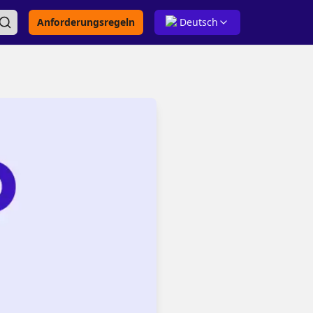
Anforderungsregeln
Deutsch