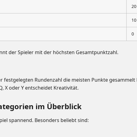
20
10
0
t der Spieler mit der höchsten Gesamtpunktzahl.
r festgelegten Rundenzahl die meisten Punkte gesammelt 
 X oder Y entscheidet Kreativität.
ategorien im Überblick
iel spannend. Besonders beliebt sind: