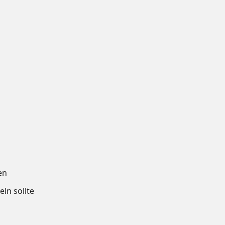
en
ln sollte