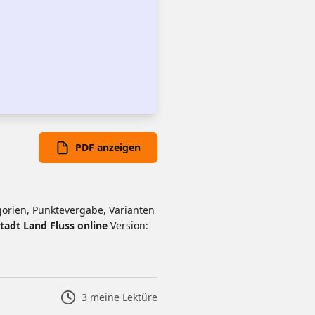
PDF anzeigen
egorien, Punktevergabe, Varianten
tadt Land Fluss online
Version:
3
meine Lektüre