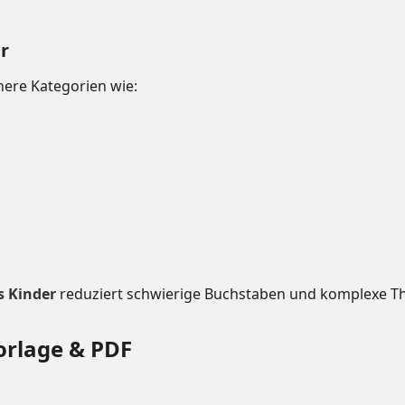
r
here Kategorien wie:
s Kinder
reduziert schwierige Buchstaben und komplexe T
orlage & PDF