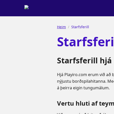
Heim
/
Starfsferill
Starfsferi
Starfsferill hj
Hjá Playiro.com erum við að by
nýjustu borðspilahitanna. Með
á þeirra eigin tungumálum.
Vertu hluti af tey