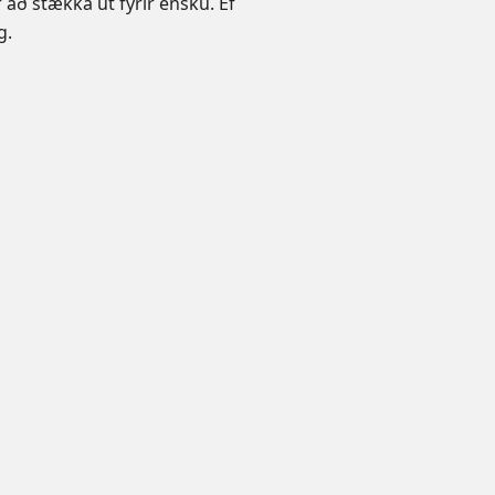
ð stækka út fyrir ensku. Ef
g.