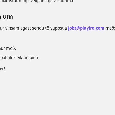
lukkustund og sveigjanlega vinnutíma.
a um
okkur, vinsamlegast sendu tölvupóst á
jobs@playiro.com
með
nur með.
páhaldsleikinn þinn.
ér!