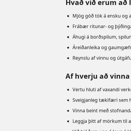
Hvað við erum að l
Mjög góð tök á ensku og 
Frábær ritunar- og þýðing
Áhugi á borðspilum, spilu
Áreiðanleika og gaumgæfn
Reynslu af vinnu og útgáf
Af hverju að vinn
Vertu hluti af vaxandi verke
Sveigjanleg tækifæri sem h
Vinna beint með stofnanda
Leggja þitt af mörkum til 