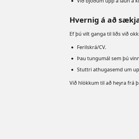
Við bjóðum upp á laun á k
Hvernig á að sækj
Ef þú vilt ganga til liðs við 
Ferilskrá/CV.
Þau tungumál sem þú vin
Stuttri athugasemd um up
Við hlökkum til að heyra frá þ