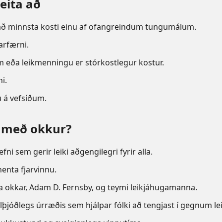
eita að
að minnsta kosti einu af ofangreindum tungumálum.
arfærni.
m eða leikmenningu er stórkostlegur kostur.
i.
u á vefsíðum.
a með okkur?
fni sem gerir leiki aðgengilegri fyrir alla.
enta fjarvinnu.
 okkar, Adam D. Fernsby, og teymi leikjáhugamanna.
alþjóðlegs úrræðis sem hjálpar fólki að tengjast í gegnum lei