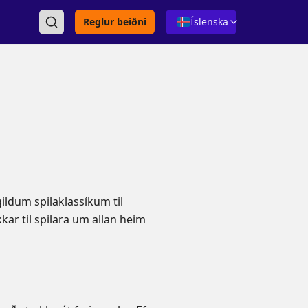
Reglur beiðni
Íslenska
gildum spilaklassíkum til
ar til spilara um allan heim