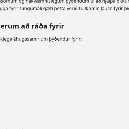
gasömum og nákvæmnislegum þýðendum til að hjálpa okkur a
auga fyrir tungumáli gæti þetta verið fullkomin lausn fyrir þi
erum að ráða fyrir
aklega áhugasamir um þýðendur fyrir: