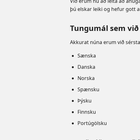
Við erum nú að leita að áhu
þú elskar leiki og hefur gott 
Tungumál sem við 
Akkurat núna erum við sérst
Sænska
Danska
Norska
Spænsku
Þýsku
Finnsku
Portúgölsku