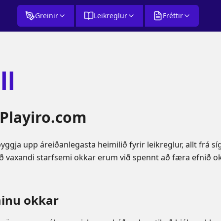
Greinir
Leikreglur
Fréttir
ll
á Playiro.com
ggja upp áreiðanlegasta heimilið fyrir leikreglur, allt frá sí
 vaxandi starfsemi okkar erum við spennt að færa efnið okk
minu okkar