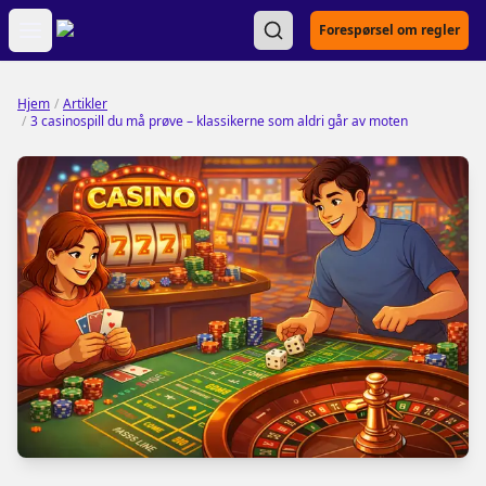
Open main menu
Forespørsel om regler
Hjem
/
Artikler
/
3 casinospill du må prøve – klassikerne som aldri går av moten