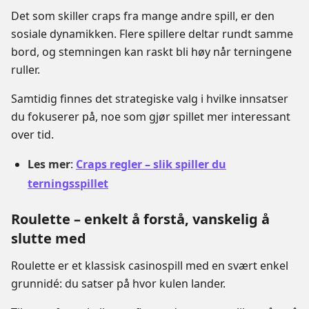
Det som skiller craps fra mange andre spill, er den
sosiale dynamikken. Flere spillere deltar rundt samme
bord, og stemningen kan raskt bli høy når terningene
ruller.
Samtidig finnes det strategiske valg i hvilke innsatser
du fokuserer på, noe som gjør spillet mer interessant
over tid.
Les mer
:
Craps regler – slik spiller du
terningsspillet
Roulette – enkelt å forstå, vanskelig å
slutte med
Roulette er et klassisk casinospill med en svært enkel
grunnidé: du satser på hvor kulen lander.