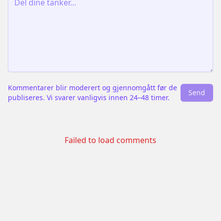
Kommentarer blir moderert og gjennomgått før de
Send
publiseres. Vi svarer vanligvis innen 24–48 timer.
Failed to load comments