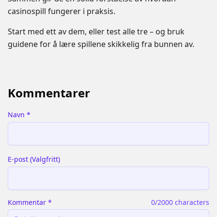
casinospill fungerer i praksis.
Start med ett av dem, eller test alle tre – og bruk
guidene for å lære spillene skikkelig fra bunnen av.
Kommentarer
Navn
*
E-post
(
Valgfritt
)
Kommentar
*
0
/2000 characters