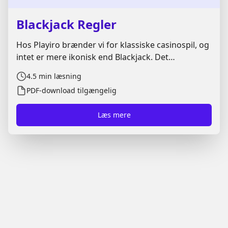
Blackjack Regler
Hos Playiro brænder vi for klassiske casinospil, og
intet er mere ikonisk end Blackjack. Det
tempofyldte kortspil, hvor du forsøger at slå
4.5
min læsning
dealeren med en hånd tættest muligt på 21,
PDF-download tilgængelig
kombinerer strategi, spænding og held i en
perfekt balance. Uanset om du spiller på et fysisk
Læs mere
casino eller online, er det afgørende at forstå
**blackjack regler** og vide **hvordan man
spiller blackjack** korrekt for at reducere husets
fordel.