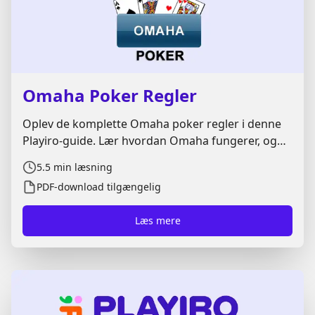
Omaha Poker Regler
Oplev de komplette Omaha poker regler i denne
Playiro-guide. Lær hvordan Omaha fungerer, og
hvorfor spillet adskiller sig markant fra Texas
5.5
min læsning
Hold’em. Fra grundlæggende spilforløb til strategi
PDF-download tilgængelig
og populære varianter – denne artikel giver dig alt,
hvad du behøver for at spille Omaha poker med
Læs mere
selvtillid.