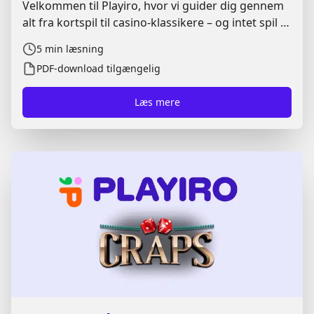
Velkommen til Playiro, hvor vi guider dig gennem
alt fra kortspil til casino-klassikere – og intet spil er
mere ikonisk end **Roulette**. Men før du satser
5
min læsning
dine chips på rød, sort eller nummer 17, er det
PDF-download tilgængelig
vigtigt at forstå de **roulette regler**, der styrer
spillet. Læs videre for at lære, hvordan man spiller!
Læs mere