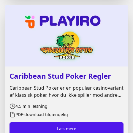
mest populære pokervarianter som Texas
Hold'em, Omaha og flere andre.
Caribbean Stud Poker Regler
Caribbean Stud Poker er en populær casinovariant
af klassisk poker, hvor du ikke spiller mod andre
spillere – men direkte mod huset. Spillet er hurtigt,
4.5
min læsning
enkelt og byder på mulighed for høje
PDF-download tilgængelig
udbetalinger, især hvis der er tilknyttet en
progressiv jackpot. Det gør Caribbean Stud Poker
Læs mere
ideelt for både begyndere og erfarne spillere, som