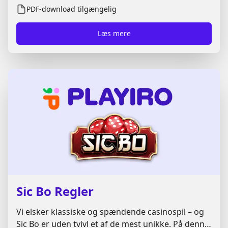
blanding af held og strategi. Uanset om du spiller
PDF-download tilgængelig
online eller i et fysisk casino, er baccarat regler
nemme at lære og perfekte for både begyndere
Læs mere
og erfarne spillere.
Sic Bo Regler
Vi elsker klassiske og spændende casinospil – og
Sic Bo er uden tvivl et af de mest unikke. På denne