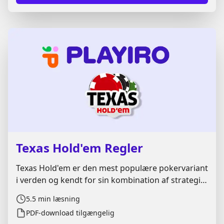
ønsker et tempofyldt pokerspil uden bluff og
lange beslutninger.
Texas Hold'em Regler
Texas Hold'em er den mest populære pokervariant
i verden og kendt for sin kombination af strategi,
psykologi og held. Spillet er let at lære, men svært
5.5
min læsning
at mestre, hvilket gør det både spændende for
PDF-download tilgængelig
begyndere og udfordrende for erfarne spillere. I