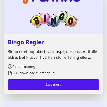
Bingo Regler
Bingo er et populært casinospil, der passer til alle
aldre. Det kræver hverken stor erfaring eller
komplicerede strategier, hvilket gør det til en
4
min læsning
favorit både i hjemmet og online. Uanset om du
PDF-download tilgængelig
spiller bingo med familien i stuen, til hyggelige
bankospil i forsamlingshuset, eller online med
Læs mere
venner, kan alle være med. Her vil du lære de
grundlæggende **bingo regler**, så du hurtigt
kommer i gang med at spille.