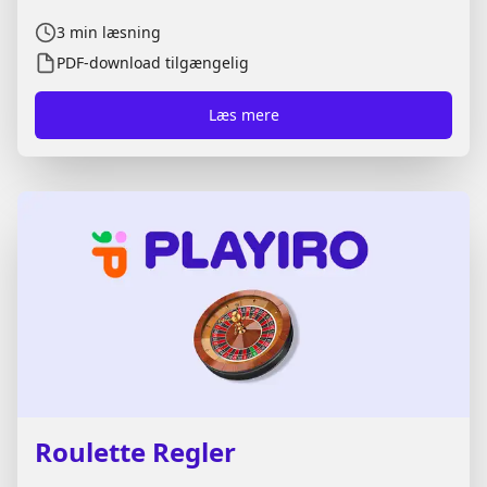
side gennemgår vi de **komplette Sic Bo regler**
3
min læsning
og viser præcis, hvordan man spiller
PDF-download tilgængelig
terningespillet, hvilke strategier der findes, og
hvad der skal til for at komme i gang.
Læs mere
Roulette Regler