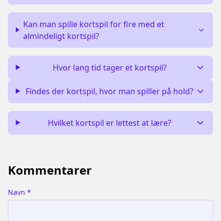
Kan man spille kortspil for fire med et
almindeligt kortspil?
Hvor lang tid tager et kortspil?
Findes der kortspil, hvor man spiller på hold?
Hvilket kortspil er lettest at lære?
Kommentarer
Navn
*