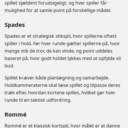
spillet sjældent forudsigeligt, og hver spiller får
mulighed for at samle point på forskellige måder.
Spades
Spades er et strategisk stikspil, hvor spillerne oftest
spiller i hold. Før hver runde gætter spillerne på, hvor
mange stik de tror, de kan vinde, og point uddeles
baseret på, hvor godt holdet lykkes med at opfylde sit
bud.
Spillet kræver både planlægning og samarbejde.
Holdkammeraterne skal læse spillet og tilpasse deres
træk efter, hvordan kortene spilles, hvilket gør hver
runde til en taktisk udfordring.
Rommé
Rommé er et klassisk kortspil, hvor målet er at danne