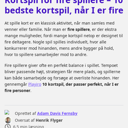
bedste kortspil, når I er fire
At spille kort er en klassisk aktivitet, når man samles med
venner eller familie. Når man er
fire spillere
, er der ekstra
mange muligheder, fordi mange kortspil netop er designet til
fire deltagere. Nogle spil spilles individuelt, hvor alle
konkurrerer mod hinanden, mens andre bygger på hold,
hvor to spillere samarbejder mod to andre.
Fire spillere giver ofte en perfekt balance i spillet. Tempoet
bliver passende højt, strategien får mere plads, og spillerne
kan både samarbejde og forsøge at overliste hinanden. Her
gennemgår
Playiro
10 kortspil, der passer perfekt, når I er
fire personer
.
Oprettet af
Adam Davis Fernsby
Oversat af
Henrik Flyger
6.5
min læsning