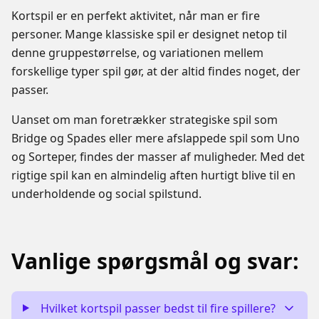
Kortspil er en perfekt aktivitet, når man er fire
personer. Mange klassiske spil er designet netop til
denne gruppestørrelse, og variationen mellem
forskellige typer spil gør, at der altid findes noget, der
passer.
Uanset om man foretrækker strategiske spil som
Bridge og Spades eller mere afslappede spil som Uno
og Sorteper, findes der masser af muligheder. Med det
rigtige spil kan en almindelig aften hurtigt blive til en
underholdende og social spilstund.
Vanlige spørgsmål og svar:
Hvilket kortspil passer bedst til fire spillere?