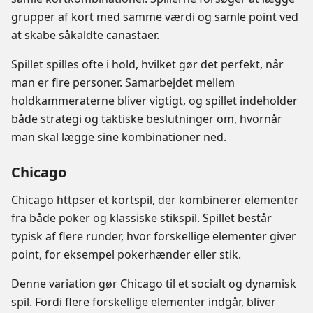
grupper af kort med samme værdi og samle point ved
at skabe såkaldte canastaer.
Spillet spilles ofte i hold, hvilket gør det perfekt, når
man er fire personer. Samarbejdet mellem
holdkammeraterne bliver vigtigt, og spillet indeholder
både strategi og taktiske beslutninger om, hvornår
man skal lægge sine kombinationer ned.
Chicago
Chicago httpser et kortspil, der kombinerer elementer
fra både poker og klassiske stikspil. Spillet består
typisk af flere runder, hvor forskellige elementer giver
point, for eksempel pokerhænder eller stik.
Denne variation gør Chicago til et socialt og dynamisk
spil. Fordi flere forskellige elementer indgår, bliver