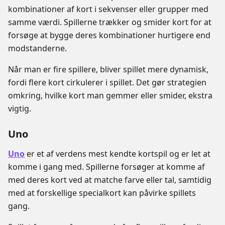
kombinationer af kort i sekvenser eller grupper med
samme værdi. Spillerne trækker og smider kort for at
forsøge at bygge deres kombinationer hurtigere end
modstanderne.
Når man er fire spillere, bliver spillet mere dynamisk,
fordi flere kort cirkulerer i spillet. Det gør strategien
omkring, hvilke kort man gemmer eller smider, ekstra
vigtig.
Uno
Uno
er et af verdens mest kendte kortspil og er let at
komme i gang med. Spillerne forsøger at komme af
med deres kort ved at matche farve eller tal, samtidig
med at forskellige specialkort kan påvirke spillets
gang.