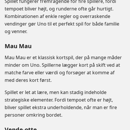
Spillet fungerer fremragende for fire spillere, fordi
tempoet bliver højt, og runderne ofte går hurtigt.
Kombinationen af enkle regler og overraskende
vendinger gør Uno til et perfekt spil for både familie
og venner.
Mau Mau
Mau Mau er et klassisk kortspil, der på mange måder
minder om Uno. Spillerne lægger kort på skift ved at
matche farve eller værdi og forsøger at komme af
med deres kort først.
Spillet er let at lære, men kan stadig indeholde
strategiske elementer. Fordi tempoet ofte er højt,
bliver spillet ekstra underholdende, når man er fire
personer omkring bordet.
Vende-otte