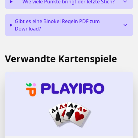
Wie viele Punkte bringt der letzte Stich?
Gibt es eine Binokel Regeln PDF zum
Download?
Verwandte Kartenspiele