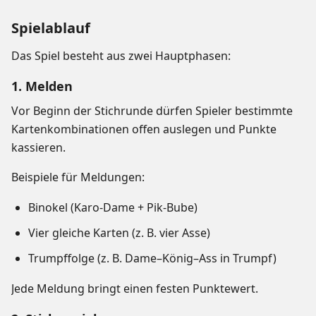
Spielablauf
Das Spiel besteht aus zwei Hauptphasen:
1. Melden
Vor Beginn der Stichrunde dürfen Spieler bestimmte
Kartenkombinationen offen auslegen und Punkte
kassieren.
Beispiele für Meldungen:
Binokel (Karo-Dame + Pik-Bube)
Vier gleiche Karten (z. B. vier Asse)
Trumpffolge (z. B. Dame–König–Ass in Trumpf)
Jede Meldung bringt einen festen Punktewert.