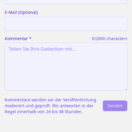
E-Mail
(
Optional
)
Kommentar
*
0
/2000 characters
Kommentare werden vor der Veröffentlichung
moderiert und geprüft. Wir antworten in der
Senden
Regel innerhalb von 24 bis 48 Stunden.