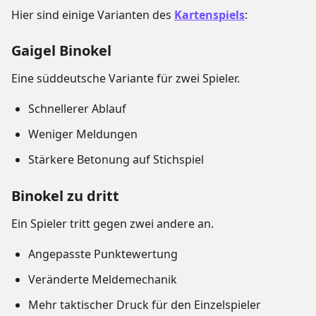
Hier sind einige Varianten des
Kartenspiels
:
Gaigel Binokel
Eine süddeutsche Variante für zwei Spieler.
Schnellerer Ablauf
Weniger Meldungen
Stärkere Betonung auf Stichspiel
Binokel zu dritt
Ein Spieler tritt gegen zwei andere an.
Angepasste Punktewertung
Veränderte Meldemechanik
Mehr taktischer Druck für den Einzelspieler