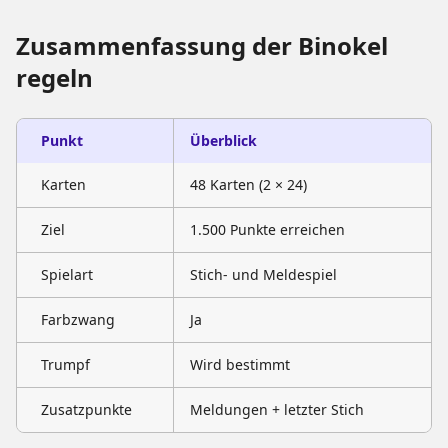
Zusammenfassung der Binokel
regeln
Punkt
Überblick
Karten
48 Karten (2 × 24)
Ziel
1.500 Punkte erreichen
Spielart
Stich- und Meldespiel
Farbzwang
Ja
Trumpf
Wird bestimmt
Zusatzpunkte
Meldungen + letzter Stich