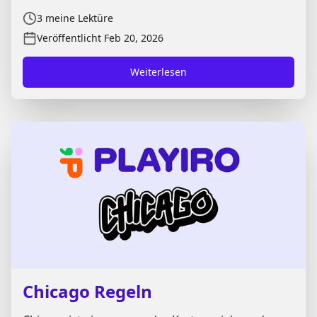
Tauschgeschäfte. Wer seine Mitspieler austrickst,
3
meine Lektüre
die wertvollsten Tiere ergattert und geschickt
Veröffentlicht
Feb 20, 2026
pokert, gewinnt das Spiel. Hier findest du eine
verständliche Übersicht der offiziellen
Weiterlesen
**Kuhhandel Spielregeln** – inklusive Tipps,
Varianten und Punktewertung.
Chicago Regeln