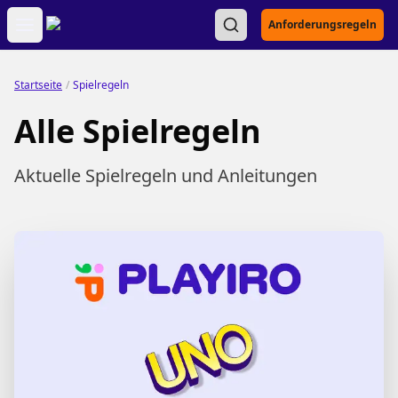
Open main menu
Anforderungsregeln
Startseite
/
Spielregeln
Alle Spielregeln
Aktuelle Spielregeln und Anleitungen