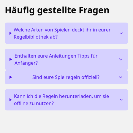
Häufig gestellte Fragen
Welche Arten von Spielen deckt ihr in eurer
Regelbibliothek ab?
Enthalten eure Anleitungen Tipps für
Anfänger?
Sind eure Spielregeln offiziell?
Kann ich die Regeln herunterladen, um sie
offline zu nutzen?