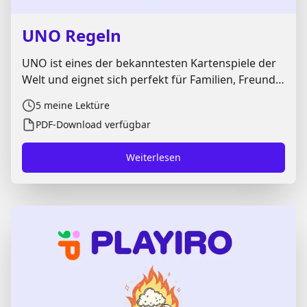
UNO Regeln
UNO ist eines der bekanntesten Kartenspiele der
Welt und eignet sich perfekt für Familien, Freunde
und Spieleabende. Das UNO Kartenspiel ist schnell
5
meine Lektüre
gelernt, sorgt für viel Interaktion zwischen den
PDF-Download verfügbar
Spielern und kann sowohl locker als auch sehr
taktisch gespielt werden. In dieser Anleitung
Weiterlesen
erklären wir die UNO Regeln einfach und
verständlich, damit du sofort losspielen kannst.
Eine UNO Spielregeln PDF zum Download findest
du direkt unter diesem Text.