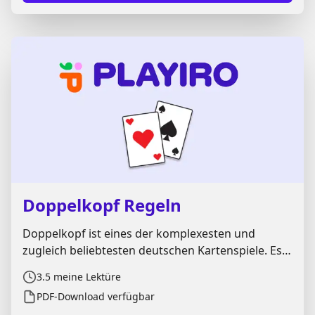
wichtigsten **Skat Spielregeln** Schritt für
Schritt verständlich erklärt.
Doppelkopf Regeln
Doppelkopf ist eines der komplexesten und
zugleich beliebtesten deutschen Kartenspiele. Es
kombiniert Stichspiel, Teamtaktik und
3.5
meine Lektüre
überraschende Wendungen. Gespielt wird meist
PDF-Download verfügbar
zu viert – in festen oder wechselnden