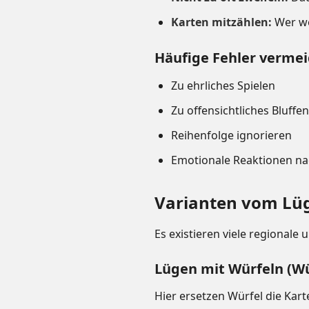
Karten mitzählen:
Wer we
Häufige Fehler verme
Zu ehrliches Spielen
Zu offensichtliches Bluffen
Reihenfolge ignorieren
Emotionale Reaktionen na
Varianten vom Lüg
Es existieren viele regionale 
Lügen mit Würfeln (Wü
Hier ersetzen Würfel die Kart