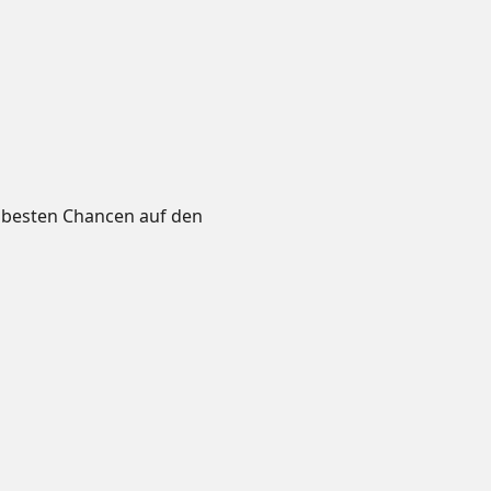
e besten Chancen auf den