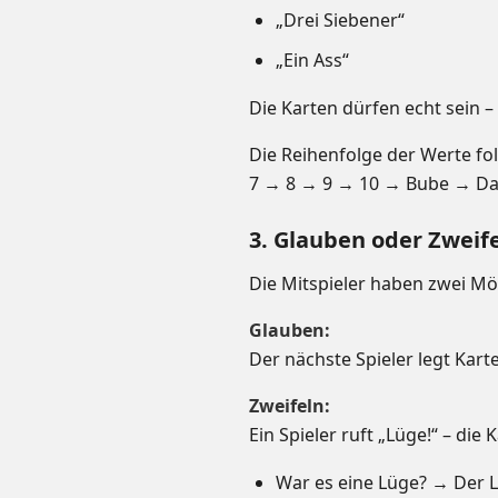
„Drei Siebener“
„Ein Ass“
Die Karten dürfen echt sein 
Die Reihenfolge der Werte fol
7 → 8 → 9 → 10 → Bube → Da
3. Glauben oder Zweif
Die Mitspieler haben zwei Mö
Glauben:
Der nächste Spieler legt Kar
Zweifeln:
Ein Spieler ruft „Lüge!“ – di
War es eine Lüge? → Der 