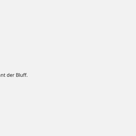
t der Bluff.