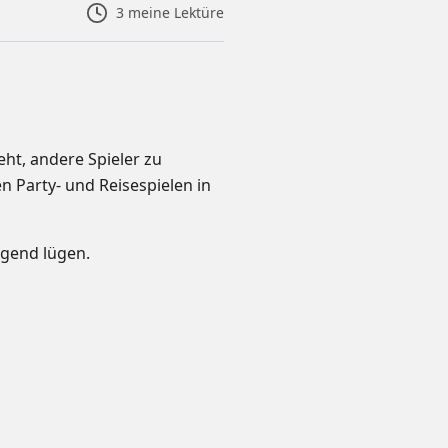
3
meine Lektüre
eht, andere Spieler zu
n Party- und Reisespielen in
ugend lügen.