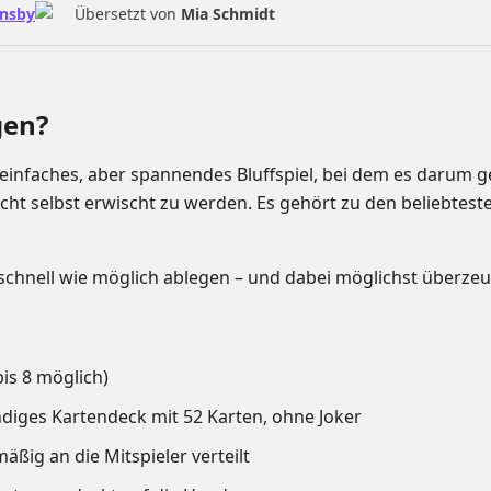
rnsby
Übersetzt von
Mia Schmidt
gen?
 einfaches, aber spannendes Bluffspiel, bei dem es darum g
icht selbst erwischt zu werden. Es gehört zu den beliebteste
so schnell wie möglich ablegen – und dabei möglichst überze
is 8 möglich)
ndiges Kartendeck mit 52 Karten, ohne Joker
äßig an die Mitspieler verteilt