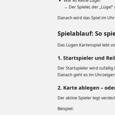
War es keine Lüge?
→ Der Spieler, der „Lüge!
Danach wird das Spiel im Uhr
Spielablauf: So sp
Das Lügen Kartenspiel lebt vo
1. Startspieler und Re
Der Startspieler wird zufällig
Danach geht es im Uhrzeigers
2. Karte ablegen – ode
Der aktive Spieler legt verdec
Beispiel: