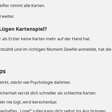
ifler nimmt alle Karten.
 weiter.
Lügen Kartenspiel?
 als Erster keine Karten mehr auf der Hand hat.
itzählt und im richtigen Moment Zweifel anmeldet, hat di
ps
rkt, steckt viel Psychologie dahinter.
cherheit verrät dich schneller als schlechte Karten.
er nie lügt, wird berechenbar.
erhaftes „Lüge!“ rufen kann dich selbst ins Aus bringen.