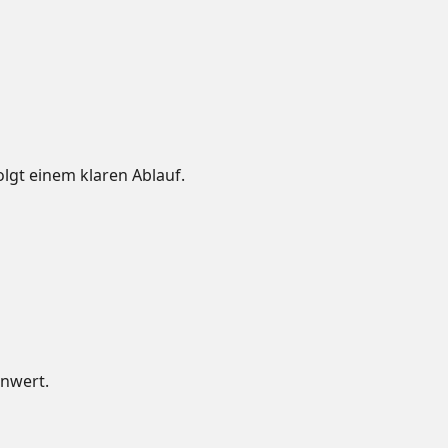
olgt einem klaren Ablauf.
enwert.