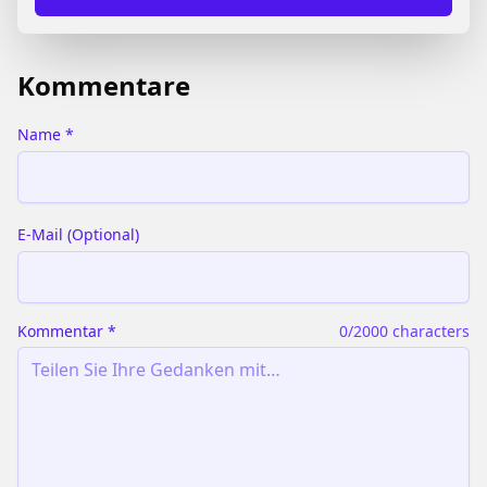
**Teamgeist** und jede Menge Spaß.
Kommentare
Name
*
E-Mail
(
Optional
)
Kommentar
*
0
/2000 characters