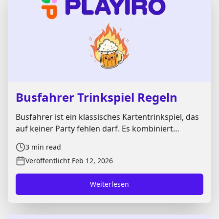
Busfahrer Trinkspiel Regeln
Busfahrer ist ein klassisches Kartentrinkspiel, das
auf keiner Party fehlen darf. Es kombiniert
einfache Regeln mit Spannung, Glück und jeder
3
min read
Menge Dynamik. Ziel ist es, möglichst wenige
Veröffentlicht
Feb 12, 2026
Fehler zu machen – denn am Ende will niemand
der „Busfahrer“ sein. Hier findest du die
Weiterlesen
vollständigen Busfahrer Regeln, den Ablauf beider
Spielphasen sowie beliebte Varianten für deine
nächste Runde.