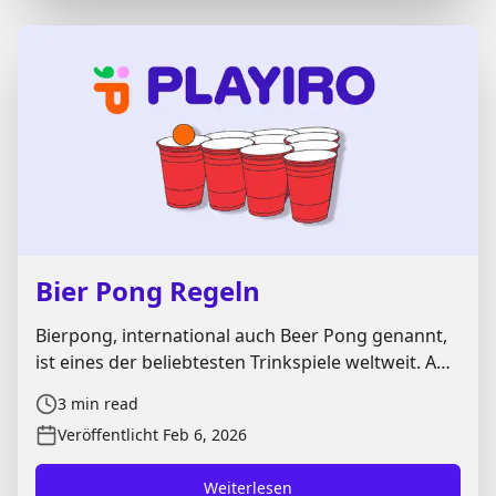
spielst.
Bier Pong Regeln
Bierpong, international auch Beer Pong genannt,
ist eines der beliebtesten Trinkspiele weltweit. Auf
**Playiro** findest du ausführliche **Bier pong
3
min read
Regeln** und praktische Tipps, um dein nächstes
Veröffentlicht
Feb 6, 2026
Spiel spannender, fairer und strukturierter zu
gestalten. Gespielt wird meist in geselliger Runde
Weiterlesen
und kombiniert **Geschicklichkeit**,