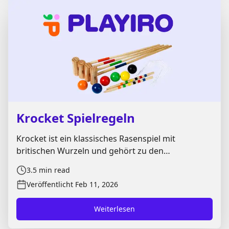
Krocket Spielregeln
Krocket ist ein klassisches Rasenspiel mit
britischen Wurzeln und gehört zu den
beliebtesten Gartenspielen im Sommer. In diesen
3.5
min read
**Krocket Spielregeln** erfährst du Schritt für
Veröffentlicht
Feb 11, 2026
Schritt, wie der Aufbau funktioniert, wie der
Spielablauf aussieht und welche taktischen
Weiterlesen
Möglichkeiten du nutzen kannst – egal ob du mit
Freunden, der Familie oder im Turniermodus