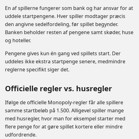
En af spillerne fungerer som bank og har ansvar for at
uddele startpengene. Hver spiller modtager præcis
den angivne sedelfordeling, før spillet begynder.
Banken beholder resten af pengene samt skøder, huse
og hoteller.
Pengene gives kun én gang ved spillets start. Der
uddeles ikke ekstra startpenge senere, medmindre
reglerne specifikt siger det.
Officielle regler vs. husregler
Ifølge de officielle Monopoly-regler får alle spillere
samme startbeløb på 1.500. Alligevel spiller mange
med husregler, hvor man for eksempel starter med
flere penge for at gøre spillet kortere eller mindre
udfordrende.