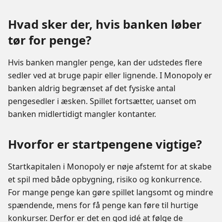
Hvad sker der, hvis banken løber
tør for penge?
Hvis banken mangler penge, kan der udstedes flere
sedler ved at bruge papir eller lignende. I Monopoly er
banken aldrig begrænset af det fysiske antal
pengesedler i æsken. Spillet fortsætter, uanset om
banken midlertidigt mangler kontanter.
Hvorfor er startpengene vigtige?
Startkapitalen i Monopoly er nøje afstemt for at skabe
et spil med både opbygning, risiko og konkurrence.
For mange penge kan gøre spillet langsomt og mindre
spændende, mens for få penge kan føre til hurtige
konkurser. Derfor er det en god idé at følge de