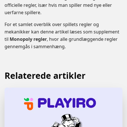
officielle regler, især hvis man spiller med nye eller
uerfarne spillere.
For et samlet overblik over spillets regler og
mekanikker kan denne artikel læses som supplement
til
Monopoly regler
, hvor alle grundlæggende regler
gennemgås i sammenhæng.
Relaterede artikler