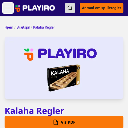
Open main menu
Anmod om spilleregler
Hjem
/
Brætspil
/
Kalaha Regler
Kalaha Regler
Vis PDF