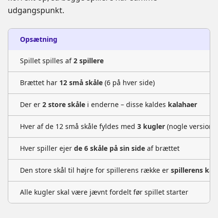
udgangspunkt.
Opsætning
Spillet spilles af
2 spillere
Brættet har
12 små skåle
(6 på hver side)
Der er
2 store skåle
i enderne – disse kaldes
kalahaer
Hver af de 12 små skåle fyldes med
3 kugler
(nogle versioner
Hver spiller ejer
de 6 skåle på sin side
af brættet
Den store skål til højre for spillerens række er
spillerens kal
Alle kugler skal være jævnt fordelt før spillet starter