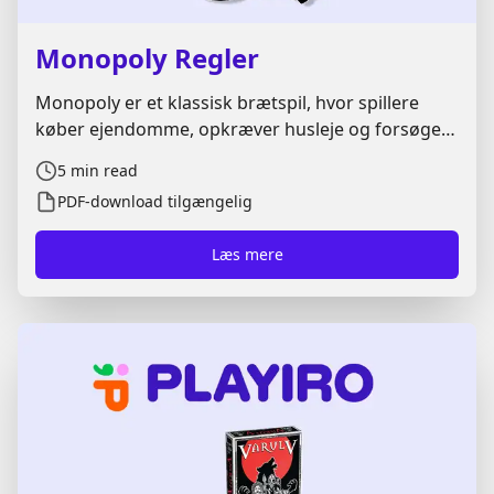
Monopoly Regler
Monopoly er et klassisk brætspil, hvor spillere
køber ejendomme, opkræver husleje og forsøger
at slå modstanderne bankerot. Her gennemgår vi
5
min read
Monopoly regler og hvordan man spiller, så du
PDF-download tilgængelig
hurtigt kan komme i gang med spillet. Du kan
også downloade en Monopoly regler PDF lige
Læs mere
under denne tekst.