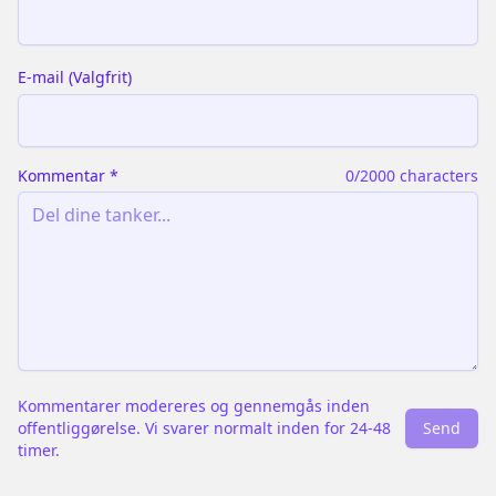
E-mail
(
Valgfrit
)
Kommentar
*
0
/2000 characters
Kommentarer modereres og gennemgås inden
offentliggørelse. Vi svarer normalt inden for 24-48
Send
timer.