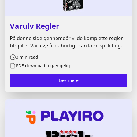
Varulv Regler
På denne side gennemgår vi de komplette regler
til spillet Varulv, så du hurtigt kan lære spillet og
komme i gang med en runde. Du finder også en
3
min read
Varulv regler PDF til download lige under denne
PDF-download tilgængelig
tekst.
Læs mere