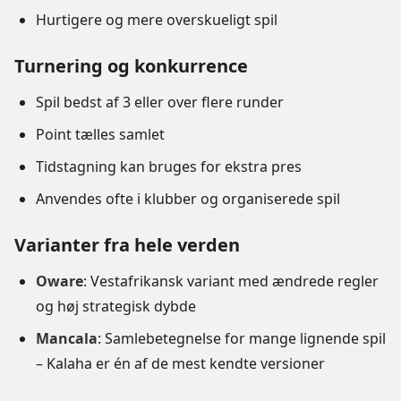
Hurtigere og mere overskueligt spil
Turnering og konkurrence
Spil bedst af 3 eller over flere runder
Point tælles samlet
Tidstagning kan bruges for ekstra pres
Anvendes ofte i klubber og organiserede spil
Varianter fra hele verden
Oware
: Vestafrikansk variant med ændrede regler
og høj strategisk dybde
Mancala
: Samlebetegnelse for mange lignende spil
– Kalaha er én af de mest kendte versioner