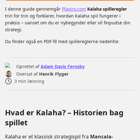
I denne guide gennemgår
Playiro.com
Kalaha spilleregler
trin for trin og forklarer, hvordan Kalaha spil fungerer i
praksis – uanset om du er nybegynder eller vil finpudse din
strategi.
Du finder også en PDF-fil med spillereglerne nedenfor.
Oprettet af
Adam Davis Fernsby
Oversat af
Henrik Flyger
3
min læsning
Hvad er Kalaha? – Historien bag
spillet
Kalaha er et klassisk strategispil fra
Mancala-