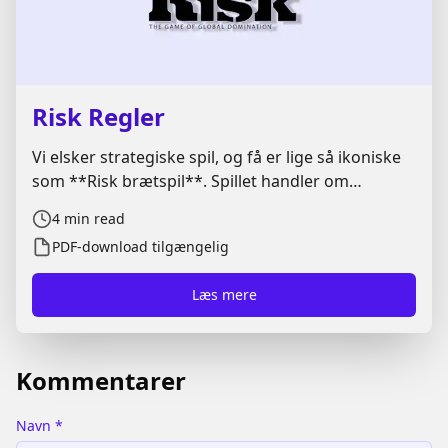
Risk Regler
Vi elsker strategiske spil, og få er lige så ikoniske
som **Risk brætspil**. Spillet handler om
verdensherredømme, allierede og krig – og hver
4
min read
runde er fyldt med intense beslutninger og
PDF-download tilgængelig
uventede udfald. I denne guide viser vi dig,
hvordan du spiller Risk. Du kan også downloade
Læs mere
en PDF-fil med spillereglerne lige under denne
tekst.
Kommentarer
Navn
*