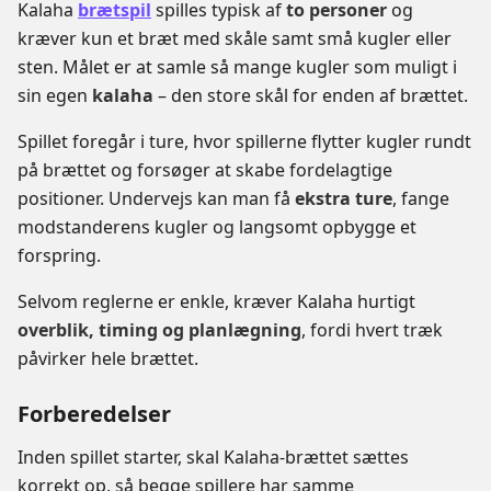
Kalaha
brætspil
spilles typisk af
to personer
og
kræver kun et bræt med skåle samt små kugler eller
sten. Målet er at samle så mange kugler som muligt i
sin egen
kalaha
– den store skål for enden af brættet.
Spillet foregår i ture, hvor spillerne flytter kugler rundt
på brættet og forsøger at skabe fordelagtige
positioner. Undervejs kan man få
ekstra ture
, fange
modstanderens kugler og langsomt opbygge et
forspring.
Selvom reglerne er enkle, kræver Kalaha hurtigt
overblik, timing og planlægning
, fordi hvert træk
påvirker hele brættet.
Forberedelser
Inden spillet starter, skal Kalaha-brættet sættes
korrekt op, så begge spillere har samme