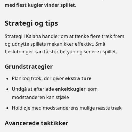
med flest kugler vinder spillet
.
Strategi og tips
Strategi i Kalaha handler om at tænke flere træk frem
og udnytte spillets mekanikker effektivt. Små
beslutninger kan få stor betydning senere i spillet.
Grundstrategier
Planlæg træk, der giver
ekstra ture
Undgå at efterlade
enkeltkugler
, som
modstanderen kan stjæle
Hold øje med modstanderens mulige næste træk
Avancerede taktikker