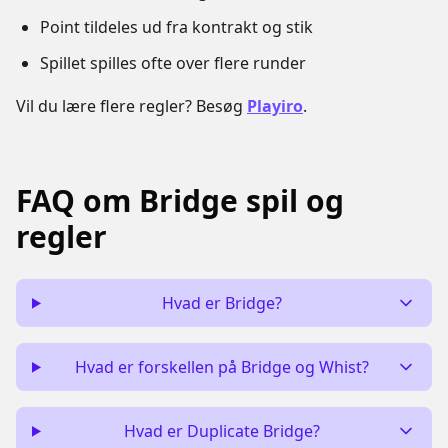
Point tildeles ud fra kontrakt og stik
Spillet spilles ofte over flere runder
Vil du lære flere regler? Besøg
Playiro
.
FAQ om Bridge spil og
regler
Hvad er Bridge?
Hvad er forskellen på Bridge og Whist?
Hvad er Duplicate Bridge?