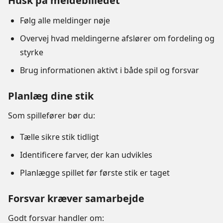
Husk på meldebilledet
Følg alle meldinger nøje
Overvej hvad meldingerne afslører om fordeling og
styrke
Brug informationen aktivt i både spil og forsvar
Planlæg dine stik
Som spillefører bør du:
Tælle sikre stik tidligt
Identificere farver, der kan udvikles
Planlægge spillet før første stik er taget
Forsvar kræver samarbejde
Godt forsvar handler om: