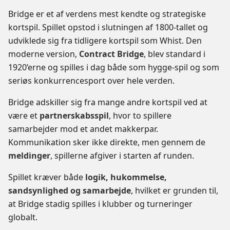
Bridge er et af verdens mest kendte og strategiske
kortspil. Spillet opstod i slutningen af 1800-tallet og
udviklede sig fra tidligere kortspil som Whist. Den
moderne version,
Contract Bridge
, blev standard i
1920’erne og spilles i dag både som hygge-spil og som
seriøs konkurrencesport over hele verden.
Bridge adskiller sig fra mange andre kortspil ved at
være et
partnerskabsspil
, hvor to spillere
samarbejder mod et andet makkerpar.
Kommunikation sker ikke direkte, men gennem de
meldinger
, spillerne afgiver i starten af runden.
Spillet kræver både
logik, hukommelse,
sandsynlighed og samarbejde
, hvilket er grunden til,
at Bridge stadig spilles i klubber og turneringer
globalt.