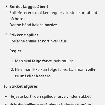
Bordet lægges åbent
Spilleførerens makker lægger alle sine kort åbent
på bordet.
Denne hånd kaldes
bordet
.
Stikkene spilles
Spillerne spiller ét kort hver i tur.
Regler
:
Man skal
følge farve
, hvis muligt
Hvis man ikke kan følge farve, kan man
spille
trumf eller kassere
Stikket afgøres
Højeste kort i den spillede farve vinder stikket
Hvis der spilles trumf, vinder højeste trumfkort