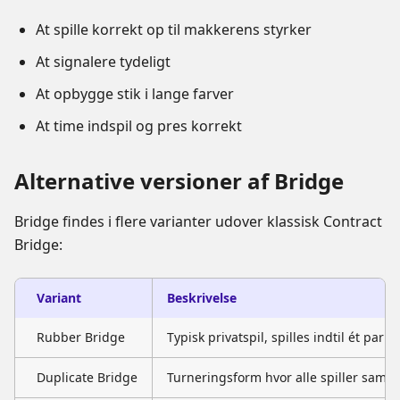
At spille korrekt op til makkerens styrker
At signalere tydeligt
At opbygge stik i lange farver
At time indspil og pres korrekt
Alternative versioner af Bridge
Bridge findes i flere varianter udover klassisk Contract
Bridge:
Variant
Beskrivelse
Rubber Bridge
Typisk privatspil, spilles indtil ét par 
Duplicate Bridge
Turneringsform hvor alle spiller sam