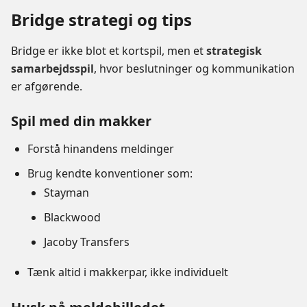
Bridge strategi og tips
Bridge er ikke blot et kortspil, men et
strategisk
samarbejdsspil
, hvor beslutninger og kommunikation
er afgørende.
Spil med din makker
Forstå hinandens meldinger
Brug kendte konventioner som:
Stayman
Blackwood
Jacoby Transfers
Tænk altid i makkerpar, ikke individuelt