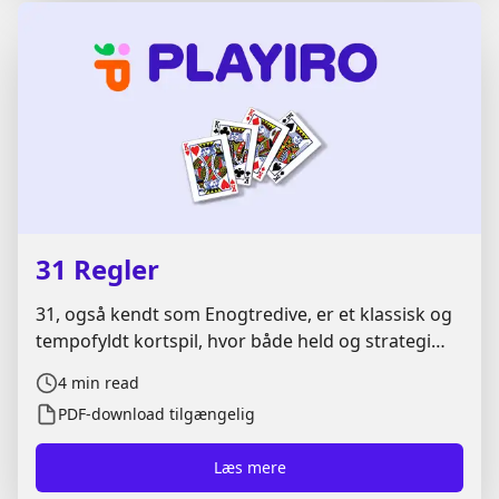
31 Regler
31, også kendt som Enogtredive, er et klassisk og
tempofyldt kortspil, hvor både held og strategi
spiller en afgørende rolle. Spillet er let at lære,
4
min read
men kan være overraskende taktisk, især når man
PDF-download tilgængelig
spiller med erfarne modstandere. Her på
Playiro.com får du alt, du skal vide om 31 regler,
Læs mere
point, spillets gang og smarte tricks til at vinde.