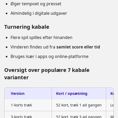
Øger tempoet og presset
Almindelig i digitale udgaver
Turnering kabale
Flere spil spilles efter hinanden
Vinderen findes ud fra
samlet score eller tid
Bruges især i apps og online-platforme
Oversigt over populære 7 kabale
varianter
Version
Kort / opsætning
Kort
1-korts træk
52 kort, træk 1 ad gangen
Lett
3-korts træk
52 kort, træk 3 ad gangen
Mer