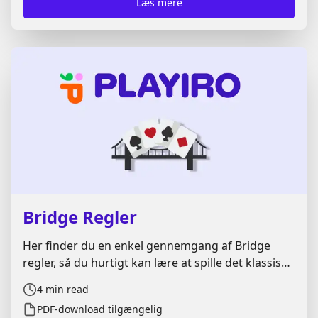
Læs mere
Bridge Regler
Her finder du en enkel gennemgang af Bridge
regler, så du hurtigt kan lære at spille det klassiske
kortspil. Guiden forklarer opsætning, spilforløb og
4
min read
de vigtigste principper i Bridge trin for trin. Hvis
PDF-download tilgængelig
du vil have reglerne samlet ét sted, kan du også