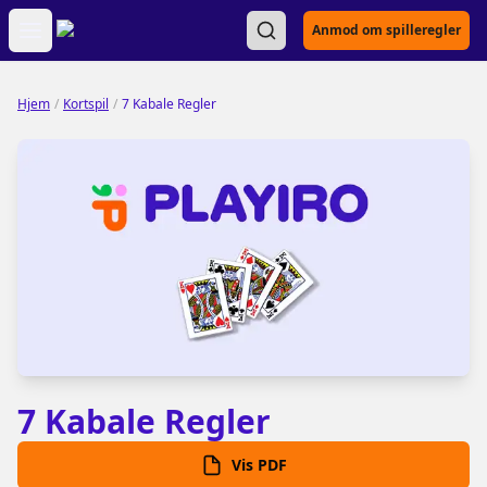
Open main menu
Anmod om spilleregler
Hjem
/
Kortspil
/
7 Kabale Regler
7 Kabale Regler
Vis PDF