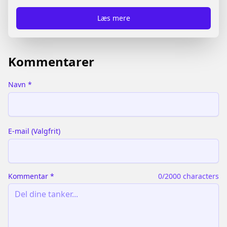
downloade en **PDF** ved at trykke på **“Vis
Læs mere
PDF”** øverst på siden.
Kommentarer
Navn
*
E-mail
(
Valgfrit
)
Kommentar
*
0
/2000 characters