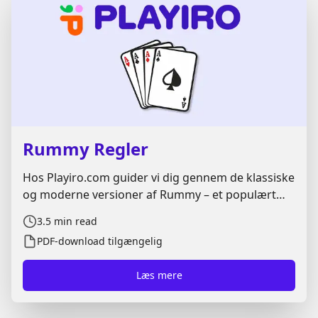
Rummy Regler
Hos Playiro.com guider vi dig gennem de klassiske
og moderne versioner af Rummy – et populært
kortspil kendt for strategi, held og hurtig
3.5
min read
tænkning. Uanset om du spiller Rummy online,
PDF-download tilgængelig
Gin Rummy, eller den klassiske Rummy 500,
hjælper vi dig med at mestre Rummy regler og få
Læs mere
overtaget i spillet.