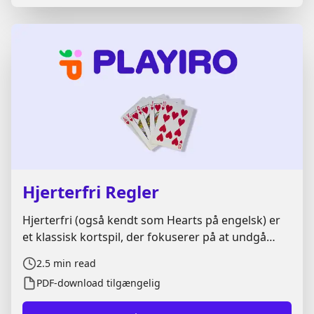
Hjerterfri Regler
Hjerterfri (også kendt som Hearts på engelsk) er
et klassisk kortspil, der fokuserer på at undgå
bestemte kort – nemlig hjerter og spar dame. Her
2.5
min read
på Playiro.com gennemgår vi de komplette regler
PDF-download tilgængelig
for Hjerterfri og forklarer det hele trin for trin.